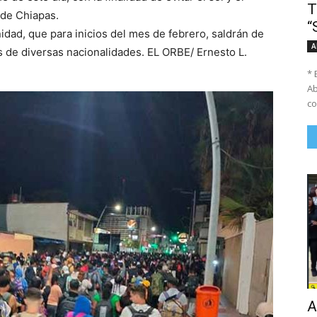
T
 de Chiapas.
“
idad, que para inicios del mes de febrero, saldrán de
A
 de diversas nacionalidades. EL ORBE/ Ernesto L.
* 
Ab
co
A