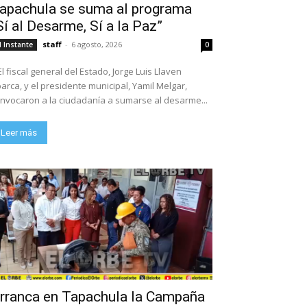
apachula se suma al programa
Sí al Desarme, Sí a la Paz”
staff
-
6 agosto, 2026
l Instante
0
El fiscal general del Estado, Jorge Luis Llaven
arca, y el presidente municipal, Yamil Melgar,
nvocaron a la ciudadanía a sumarse al desarme...
Leer más
rranca en Tapachula la Campaña