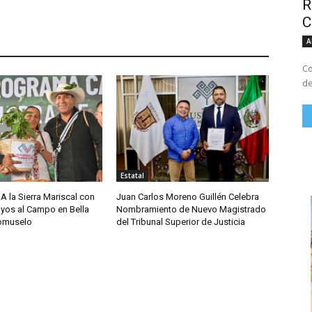
R
C
A
Co
de
Estatal
A la Sierra Mariscal con
Juan Carlos Moreno Guillén Celebra
yos al Campo en Bella
Nombramiento de Nuevo Magistrado
comuselo
del Tribunal Superior de Justicia