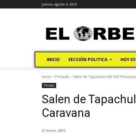
jueves, agosto 6, 2026
INICIO
SECCIÓN POLITICA
HOY ES
Inicio
Portada
Salen de Tapachula Mil 500 Persona
Portada
Salen de Tapachul
Caravana
27 enero, 2025