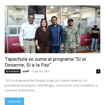
Tapachula se suma al programa “Sí al
Desarme, Sí a la Paz”
staff
-
6 agosto, 2026
Al Instante
0
* El fiscal general del Estado, Jorge Luis Llaven Abarca, y el
presidente municipal, Yamil Melgar, convocaron a la ciudadanía a
sumarse al desarme...
Leer más