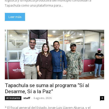
logística y la riqueza productiva del municipio consolidan a
Tapachula como una plataforma para...
Leer más
Tapachula se suma al programa “Sí al
Desarme, Sí a la Paz”
staff
-
6 agosto, 2026
Al Instante
0
* El fiscal general del Estado, Jorge Luis Llaven Abarca, y el