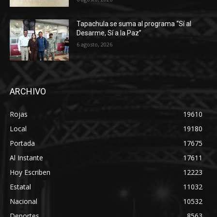
Tapachula se suma al programa “Sí al
Desarme, Sí a la Paz”
6 agosto, 2026
ARCHIVO
Rojas
19610
Local
19180
Portada
17675
Al Instante
17611
Hoy Escriben
12223
Estatal
11032
Nacional
10532
Deportes
8563