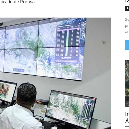
M
unicado de Prensa
A
Se
pr
am
I
Á
T