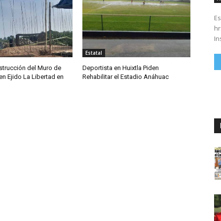
Es
hrs. Se parte del 43 anivers
In
Estatal
trucción del Muro de
Deportista en Huixtla Piden
n Ejido La Libertad en
Rehabilitar el Estadio Anáhuac