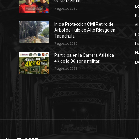
vs Motozintla.
Lo
7 agosto, 2026
P
Al
Inicia Protección Civil Retiro de
Árbol de Hule de Alto Riesgo en
Ho
Tapachula.
Es
7 agosto, 2026
N
Participa en la Carrera Atlética
4K de la 36 zona militar.
D
7 agosto, 2026