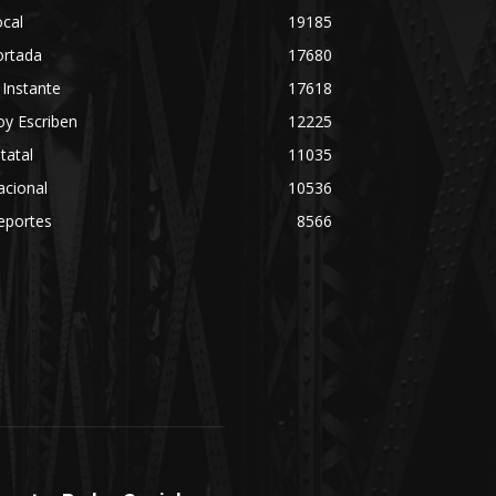
cal
19185
ortada
17680
 Instante
17618
y Escriben
12225
tatal
11035
acional
10536
eportes
8566