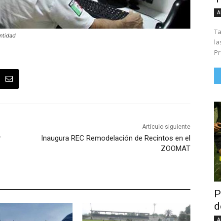
A
Ta
Entidad
la
Pr
Artículo siguiente
r
Inaugura REC Remodelación de Recintos en el
ZOOMAT
P
d
A