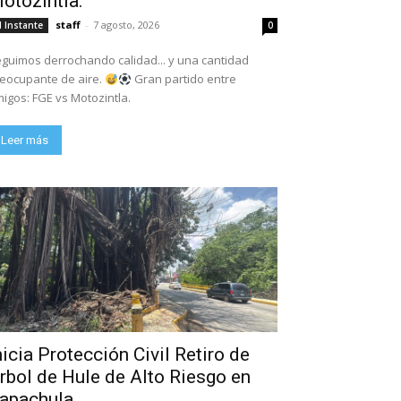
otozintla.
staff
-
7 agosto, 2026
l Instante
0
guimos derrochando calidad... y una cantidad
eocupante de aire.
Gran partido entre
igos: FGE vs Motozintla.
Leer más
nicia Protección Civil Retiro de
rbol de Hule de Alto Riesgo en
apachula.