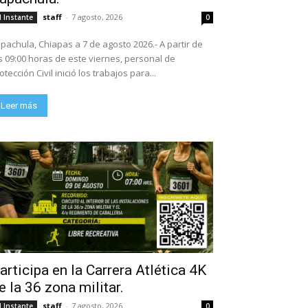
staff
-
7 agosto, 2026
l Instante
0
pachula, Chiapas a 7 de agosto 2026.- A partir de
s 09:00 horas de este viernes, personal de
otección Civil inició los trabajos para...
Leer más
articipa en la Carrera Atlética 4K
e la 36 zona militar.
staff
-
7 agosto, 2026
l Instante
0