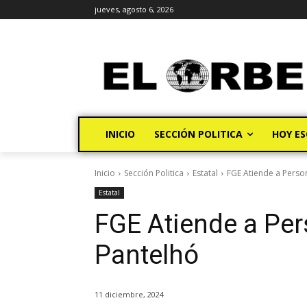
jueves, agosto 6, 2026
INICIO
SECCIÓN POLITICA
HOY ES
Inicio
Sección Politica
Estatal
FGE Atiende a Perso
Estatal
FGE Atiende a Pe
Pantelhó
11 diciembre, 2024