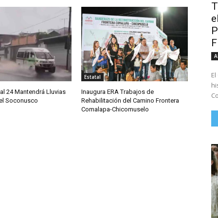
T
e
P
A
El
Estatal
hi
al 24 Mantendrá Lluvias
Inaugura ERA Trabajos de
Co
 el Soconusco
Rehabilitación del Camino Frontera
Comalapa-Chicomuselo