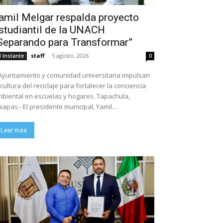
amil Melgar respalda proyecto
studiantil de la UNACH
Separando para Transformar”
staff
-
5 agosto, 2026
l Instante
0
Ayuntamiento y comunidad universitaria impulsan
 cultura del reciclaje para fortalecer la conciencia
biental en escuelas y hogares. Tapachula,
iapas.- El presidente municipal, Yamil...
Leer más