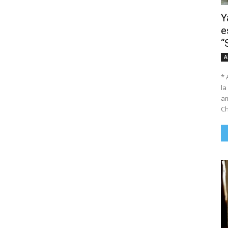
Y
e
“
A
* 
la
am
Ch