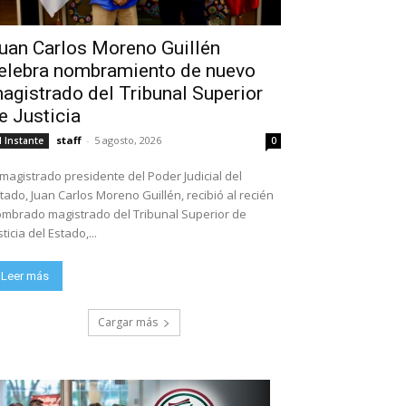
uan Carlos Moreno Guillén
elebra nombramiento de nuevo
agistrado del Tribunal Superior
e Justicia
staff
-
5 agosto, 2026
l Instante
0
 magistrado presidente del Poder Judicial del
tado, Juan Carlos Moreno Guillén, recibió al recién
mbrado magistrado del Tribunal Superior de
sticia del Estado,...
Leer más
Cargar más