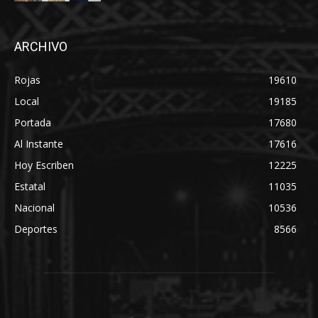
ARCHIVO
Rojas
19610
Local
19185
Portada
17680
Al Instante
17616
Hoy Escriben
12225
Estatal
11035
Nacional
10536
Deportes
8566