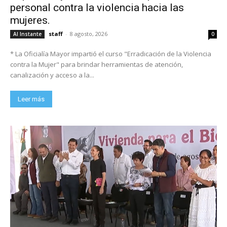
personal contra la violencia hacia las
mujeres.
staff
-
8 agosto, 2026
Al Instante
0
* La Oficialía Mayor impartió el curso "Erradicación de la Violencia
contra la Mujer" para brindar herramientas de atención,
canalización y acceso a la...
Leer más