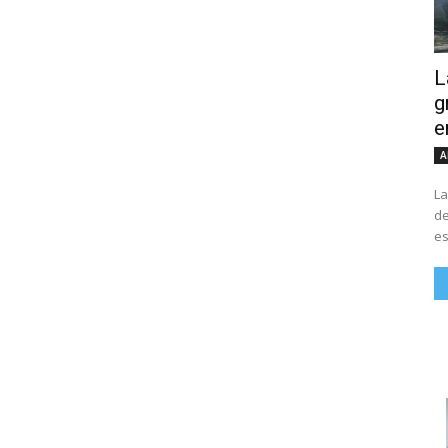
L
g
e
A
La
de