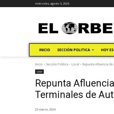
miércoles, agosto 5, 2026
INICIO
SECCIÓN POLITICA
HOY ES
Inicio
Sección Politica
Local
Repunta Afluencia de
Local
Repunta Afluencia
Terminales de Au
23 marzo, 2024