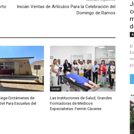
J
erto
Inician Ventas de Artículos Para la Celebración del
c
Domingo de Ramos
m
d
A
El
Es
no
Ju
Local
Exige Dictámenes de
Las Instituciones de Salud, Grandes
ivil Para Escuelas del
Formadoras de Médicos
Especialistas: Fermín Cáceres