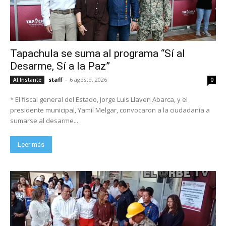
Tapachula se suma al programa “Sí al
Desarme, Sí a la Paz”
staff
-
6 agosto, 2026
Al Instante
0
* El fiscal general del Estado, Jorge Luis Llaven Abarca, y el
presidente municipal, Yamil Melgar, convocaron a la ciudadanía a
sumarse al desarme...
Leer más