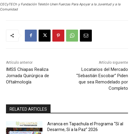
CECyTECh y Fundación Teletón Unen Fuerzas Para Apoyar a la Juventud y a la
Comunidad
Artículo anterior
Artículo siguiente
IMSS Chiapas Realiza
Locatarios del Mercado
Jornada Quirúrgica de
“Sebastián Escobar” Piden
Oftalmología
que sea Remodelado por
Completo
RELATED ARTICLES
Arranca en Tapachula el Programa “Sí al
Desarme, Sí a la Paz” 2026