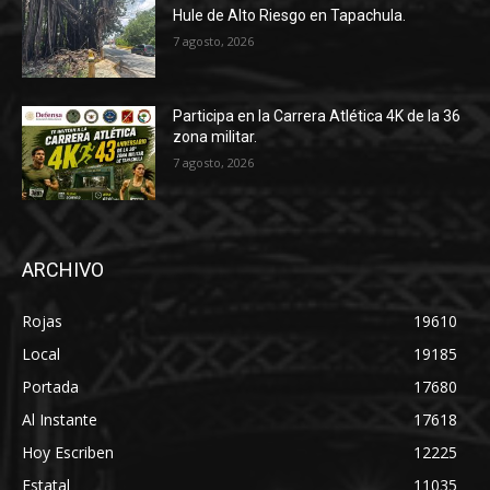
Hule de Alto Riesgo en Tapachula.
7 agosto, 2026
Participa en la Carrera Atlética 4K de la 36
zona militar.
7 agosto, 2026
ARCHIVO
Rojas
19610
Local
19185
Portada
17680
Al Instante
17618
Hoy Escriben
12225
Estatal
11035