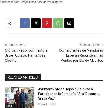
Escasea la Flor Cempasúchil Señalan Productores
Artículo anterior
Artículo siguiente
Otorgan Reconocimiento a
Comerciantes de Veladoras
Javier Octavio Hernández
Esperan Repunte en las
Castillo
Ventas por Día de Muertos
RELATED ARTICLES
Ayuntamiento de Tapachula Invita a
Participar en la Campaña “Sí al Desarme,
Sí a la Paz”
8 agosto, 2026
Local