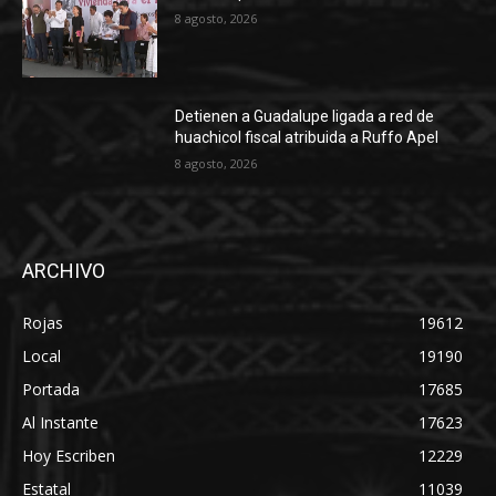
8 agosto, 2026
Detienen a Guadalupe ligada a red de
huachicol fiscal atribuida a Ruffo Apel
8 agosto, 2026
ARCHIVO
Rojas
19612
Local
19190
Portada
17685
Al Instante
17623
Hoy Escriben
12229
Estatal
11039