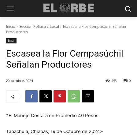
Inicio
Sección Politica
Local
Escasea la Flor Cempasúchil Señalan
Productores
Local
Escasea la Flor Cempasúchil
Señalan Productores
20 octubre, 2024
453
0
*El Manojo Costará en Promedio 40 Pesos.
Tapachula, Chiapas; 19 de Octubre de 2024.-