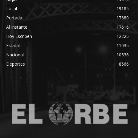
Local
19185
Portada
17680
Al Instante
17616
Hoy Escriben
12225
Estatal
11035
Nacional
10536
Deportes
8566