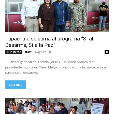
Tapachula se suma al programa “Sí al
Desarme, Sí a la Paz”
staff
-
6 agosto, 2026
Al Instante
0
* El fiscal general del Estado, Jorge Luis Llaven Abarca, y el
presidente municipal, Yamil Melgar, convocaron a la ciudadanía a
sumarse al desarme...
Leer más