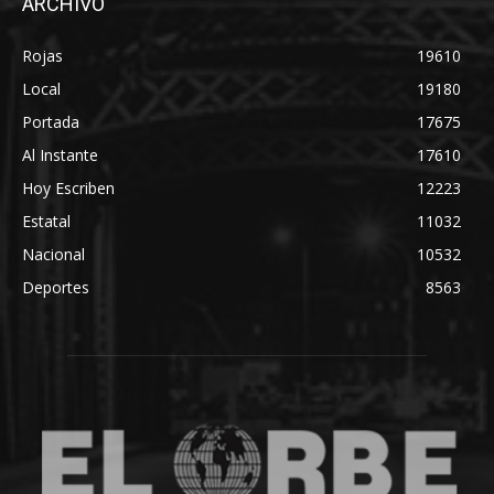
ARCHIVO
Rojas
19610
Local
19180
Portada
17675
Al Instante
17610
Hoy Escriben
12223
Estatal
11032
Nacional
10532
Deportes
8563