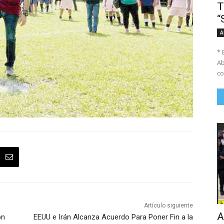
T
“
A
* 
Ab
co
Artículo siguiente
A
ón
EEUU e Irán Alcanza Acuerdo Para Poner Fin a la