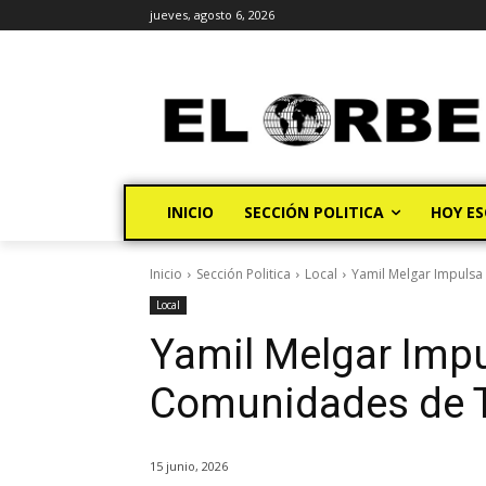
jueves, agosto 6, 2026
INICIO
SECCIÓN POLITICA
HOY ES
Inicio
Sección Politica
Local
Yamil Melgar Impulsa
Local
Yamil Melgar Impu
Comunidades de 
15 junio, 2026