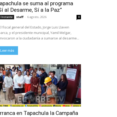
apachula se suma al programa
Sí al Desarme, Sí a la Paz”
staff
-
6 agosto, 2026
l Instante
0
El fiscal general del Estado, Jorge Luis Llaven
arca, y el presidente municipal, Yamil Melgar,
nvocaron a la ciudadanía a sumarse al desarme...
Leer más
rranca en Tapachula la Campaña