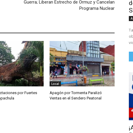
d
Guerra; Liberan Estrecho de Ormuz y Cancelan
Programa Nuclear
S
A
Ta
ob
vi
Local
ctaciones por Fuertes
Apagón por Tormenta Paralizó
Tapachula
Ventas en el Sendero Peatonal
¡