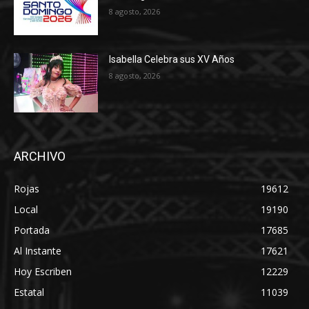
8 agosto, 2026
Isabella Celebra sus XV Años
8 agosto, 2026
ARCHIVO
Rojas
19612
Local
19190
Portada
17685
Al Instante
17621
Hoy Escriben
12229
Estatal
11039