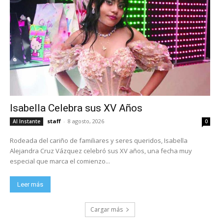
Isabella Celebra sus XV Años
staff
-
8 agosto, 2026
Al Instante
0
Rodeada del cariño de familiares y seres queridos, Isabella
Alejandra Cruz Vázquez celebró sus XV años, una fecha muy
especial que marca el comienzo...
Leer más
Cargar más