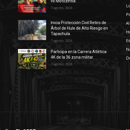
vs Motozintla.
Lo
7 agosto, 2026
P
Al
Inicia Protección Civil Retiro de
Árbol de Hule de Alto Riesgo en
Ho
Tapachula.
Es
7 agosto, 2026
N
Participa en la Carrera Atlética
4K de la 36 zona militar.
D
7 agosto, 2026