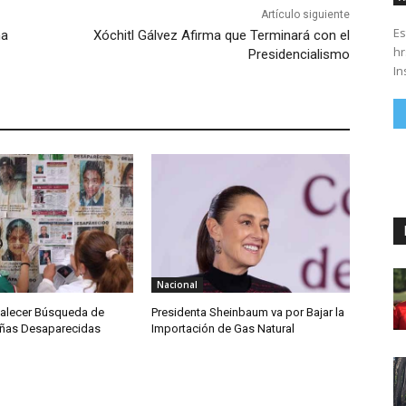
Artículo siguiente
Es
ma
Xóchitl Gálvez Afirma que Terminará con el
hrs. Se parte del 43 anivers
Presidencialismo
In
Nacional
talecer Búsqueda de
Presidenta Sheinbaum va por Bajar la
iñas Desaparecidas
Importación de Gas Natural