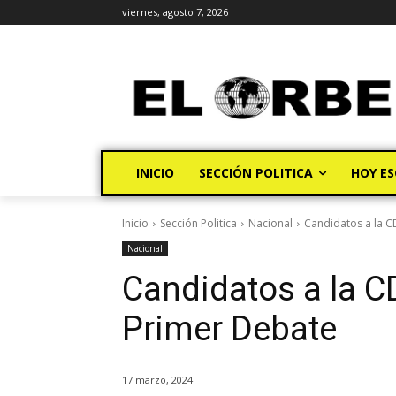
viernes, agosto 7, 2026
INICIO
SECCIÓN POLITICA
HOY ES
Inicio
Sección Politica
Nacional
Candidatos a la C
Nacional
Candidatos a la C
Primer Debate
17 marzo, 2024