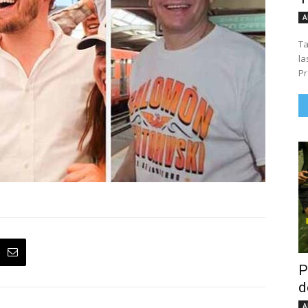
A
Ta
la
Pr
P
d
A