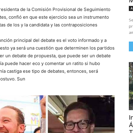
M
A
presidenta de la Comisión Provisional de Seguimiento
es, confió en que este ejercicio sea un instrumento
Se
as de los y la candidata y las contraposiciones
pr
am
unción principal del debate es el voto informado y a
o esto ya será una cuestión que determinen los partidos
ser un debate de propuesta, que puede ser un debate
nía puede hacer eco y comentar un ratito si hubo
nía castiga ese tipo de debates, entonces, será
 sostuvo. Sun
I
Á
T