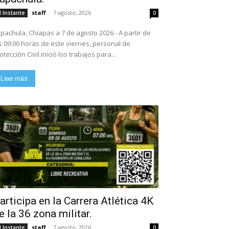
staff
-
7 agosto, 2026
l Instante
0
pachula, Chiapas a 7 de agosto 2026.- A partir de
s 09:00 horas de este viernes, personal de
otección Civil inició los trabajos para...
Leer más
articipa en la Carrera Atlética 4K
e la 36 zona militar.
staff
-
7 agosto, 2026
l Instante
0