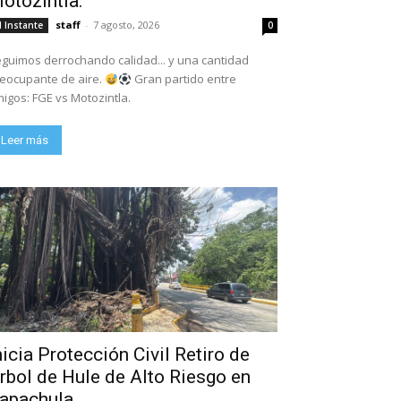
otozintla.
staff
-
7 agosto, 2026
l Instante
0
guimos derrochando calidad... y una cantidad
eocupante de aire.
Gran partido entre
igos: FGE vs Motozintla.
Leer más
nicia Protección Civil Retiro de
rbol de Hule de Alto Riesgo en
apachula.