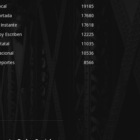
cal
19185
ortada
17680
 Instante
17618
y Escriben
12225
tatal
11035
acional
10536
eportes
8566