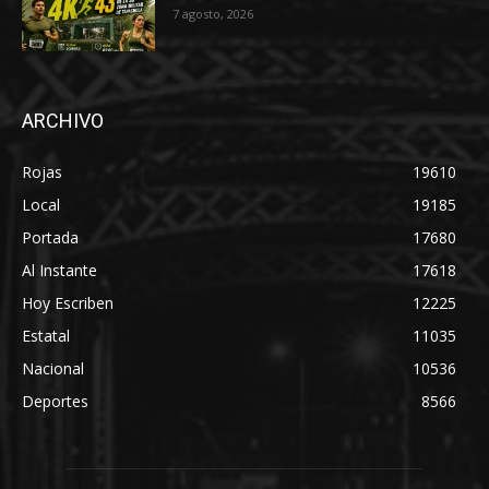
7 agosto, 2026
ARCHIVO
Rojas
19610
Local
19185
Portada
17680
Al Instante
17618
Hoy Escriben
12225
Estatal
11035
Nacional
10536
Deportes
8566