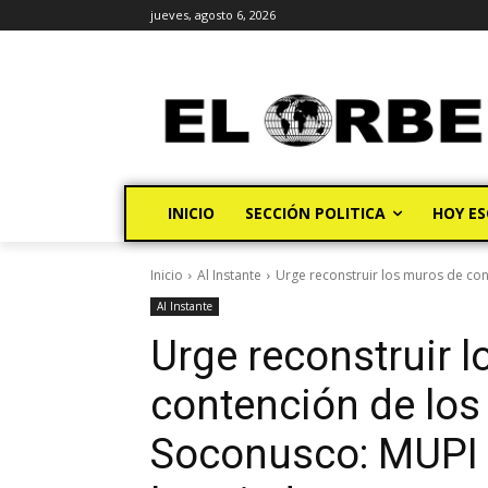
jueves, agosto 6, 2026
INICIO
SECCIÓN POLITICA
HOY ES
Inicio
Al Instante
Urge reconstruir los muros de cont
Al Instante
Urge reconstruir 
contención de los 
Soconusco: MUPI +