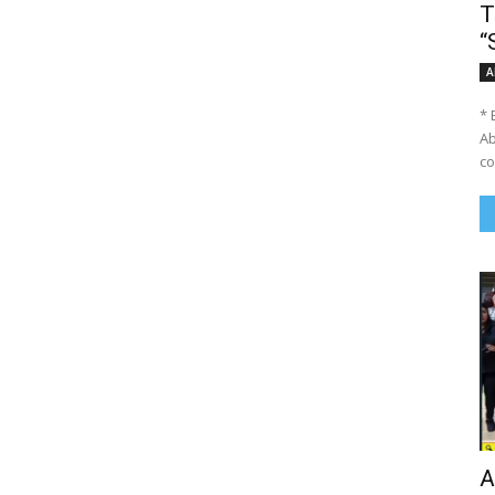
T
“
A
* 
Ab
co
A