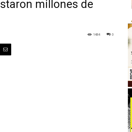
ostaron millones de
1484
0