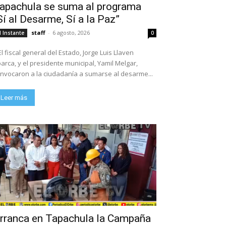
apachula se suma al programa
Sí al Desarme, Sí a la Paz”
staff
-
6 agosto, 2026
l Instante
0
El fiscal general del Estado, Jorge Luis Llaven
arca, y el presidente municipal, Yamil Melgar,
nvocaron a la ciudadanía a sumarse al desarme...
Leer más
rranca en Tapachula la Campaña