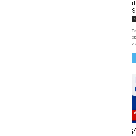
d
S
A
Ta
ob
vi
¡