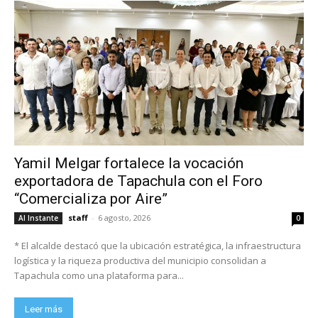
Yamil Melgar fortalece la vocación
exportadora de Tapachula con el Foro
“Comercializa por Aire”
staff
-
6 agosto, 2026
Al Instante
0
* El alcalde destacó que la ubicación estratégica, la infraestructura
logística y la riqueza productiva del municipio consolidan a
Tapachula como una plataforma para...
Leer más