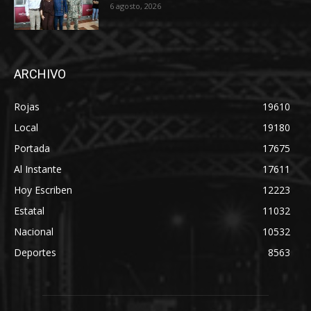
6 agosto, 2026
ARCHIVO
Rojas
19610
Local
19180
Portada
17675
Al Instante
17611
Hoy Escriben
12223
Estatal
11032
Nacional
10532
Deportes
8563