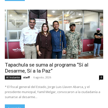
Tapachula se suma al programa “Sí al
Desarme, Sí a la Paz”
staff
-
6 agosto, 2026
Al Instante
0
* El fiscal general del Estado, Jorge Luis Llaven Abarca, y el
presidente municipal, Yamil Melgar, convocaron a la ciudadanía a
sumarse al desarme...