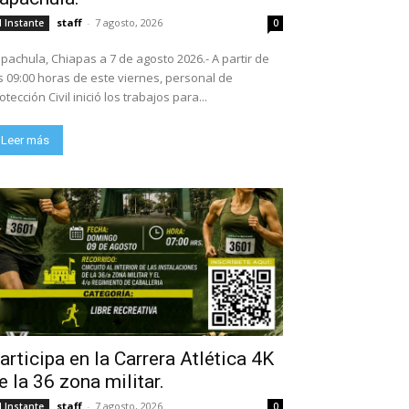
staff
-
7 agosto, 2026
l Instante
0
pachula, Chiapas a 7 de agosto 2026.- A partir de
s 09:00 horas de este viernes, personal de
otección Civil inició los trabajos para...
Leer más
articipa en la Carrera Atlética 4K
e la 36 zona militar.
staff
-
7 agosto, 2026
l Instante
0