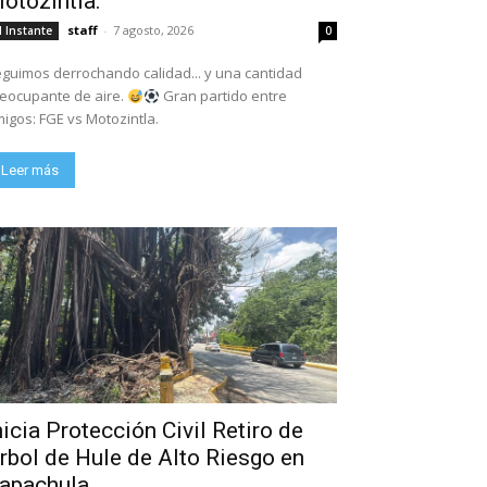
otozintla.
staff
-
7 agosto, 2026
l Instante
0
guimos derrochando calidad... y una cantidad
eocupante de aire.
Gran partido entre
igos: FGE vs Motozintla.
Leer más
nicia Protección Civil Retiro de
rbol de Hule de Alto Riesgo en
apachula.