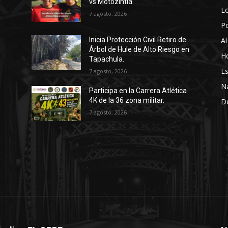
vs Motozintla.
Lo
7 agosto, 2026
P
Al
Inicia Protección Civil Retiro de
Árbol de Hule de Alto Riesgo en
Ho
Tapachula.
Es
7 agosto, 2026
N
Participa en la Carrera Atlética
4K de la 36 zona militar.
D
7 agosto, 2026