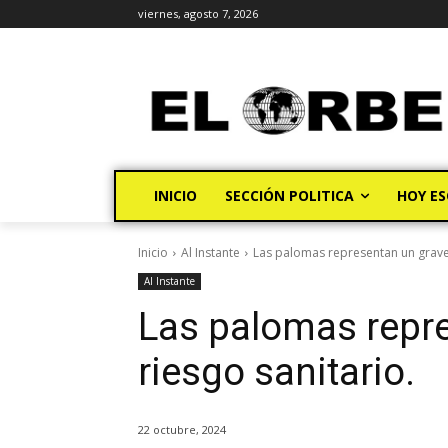
viernes, agosto 7, 2026
INICIO
SECCIÓN POLITICA
HOY ES
Inicio
Al Instante
Las palomas representan un grave 
Al Instante
Las palomas repr
riesgo sanitario.
22 octubre, 2024