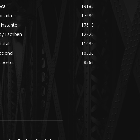
cal
19185
ortada
17680
 Instante
17618
y Escriben
12225
tatal
11035
acional
10536
eportes
8566