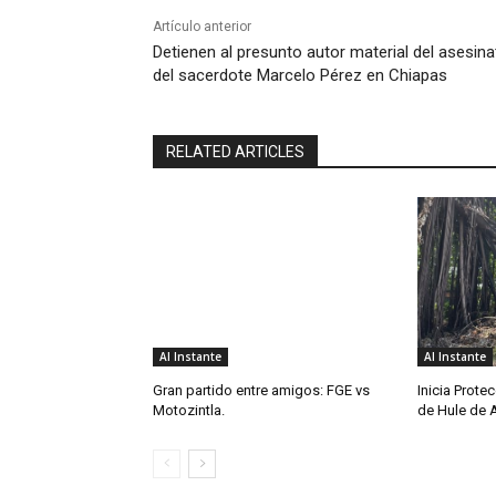
Artículo anterior
Detienen al presunto autor material del asesina
del sacerdote Marcelo Pérez en Chiapas
RELATED ARTICLES
Al Instante
Al Instante
Gran partido entre amigos: FGE vs
Inicia Protec
Motozintla.
de Hule de 