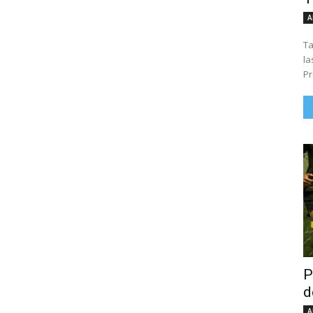
A
Ta
la
Pr
P
d
A