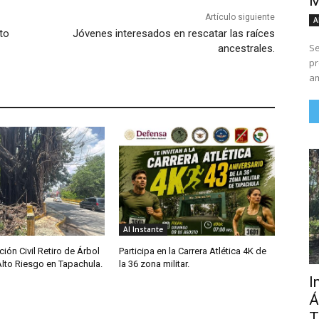
M
Artículo siguiente
A
to
Jóvenes interesados en rescatar las raíces
Se
ancestrales.
pr
am
Al Instante
ción Civil Retiro de Árbol
Participa en la Carrera Atlética 4K de
Alto Riesgo en Tapachula.
la 36 zona militar.
I
Á
T