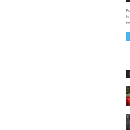
Es
hrs. Se parte del 43 anivers
In