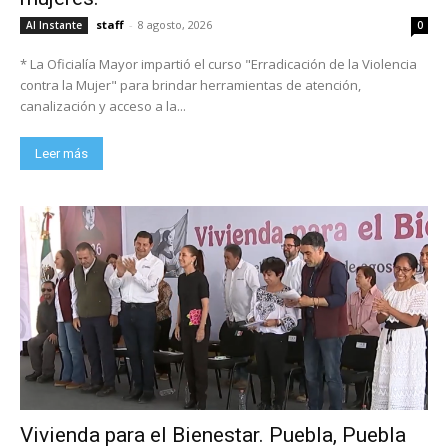
staff
-
8 agosto, 2026
Al Instante
0
* La Oficialía Mayor impartió el curso "Erradicación de la Violencia
contra la Mujer" para brindar herramientas de atención,
canalización y acceso a la...
Leer más
Vivienda para el Bienestar. Puebla, Puebla