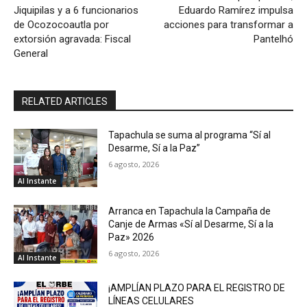
Jiquipilas y a 6 funcionarios
Eduardo Ramírez impulsa
de Ocozocoautla por
acciones para transformar a
extorsión agravada: Fiscal
Pantelhó
General
RELATED ARTICLES
Tapachula se suma al programa “Sí al
Desarme, Sí a la Paz”
6 agosto, 2026
Al Instante
Arranca en Tapachula la Campaña de
Canje de Armas «Sí al Desarme, Sí a la
Paz» 2026
6 agosto, 2026
Al Instante
¡AMPLÍAN PLAZO PARA EL REGISTRO DE
LÍNEAS CELULARES