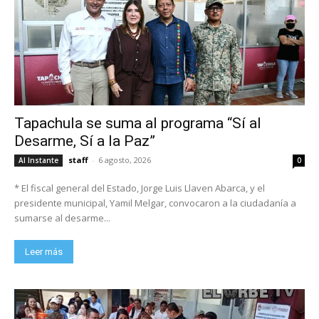
Tapachula se suma al programa “Sí al
Desarme, Sí a la Paz”
staff
-
6 agosto, 2026
Al Instante
0
* El fiscal general del Estado, Jorge Luis Llaven Abarca, y el
presidente municipal, Yamil Melgar, convocaron a la ciudadanía a
sumarse al desarme...
Leer más