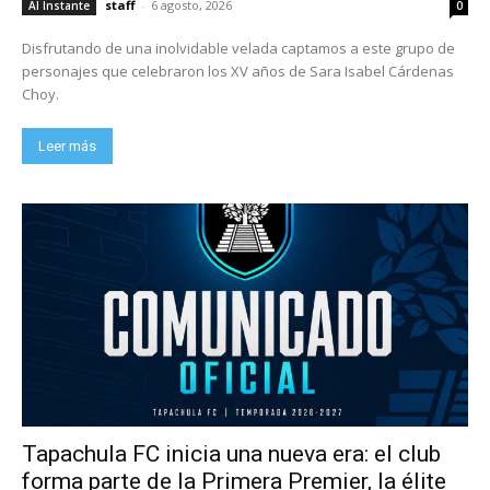
staff
-
6 agosto, 2026
Al Instante
0
Disfrutando de una inolvidable velada captamos a este grupo de
personajes que celebraron los XV años de Sara Isabel Cárdenas
Choy.
Leer más
Tapachula FC inicia una nueva era: el club
forma parte de la Primera Premier, la élite