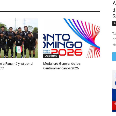
A
d
S
A
Ta
ob
vi
Deportes
ó a Panamá y va por el
Medallero General de los
JCC
Centroamericanos 2026