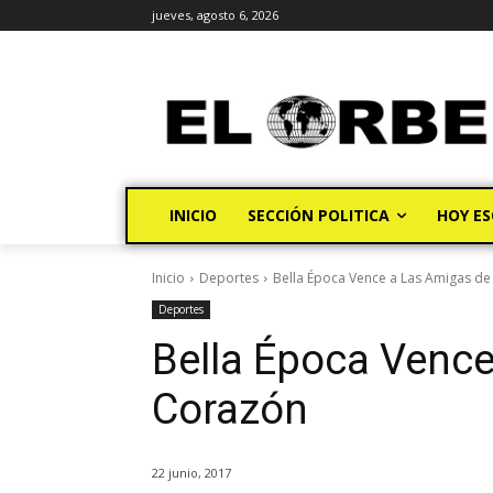
jueves, agosto 6, 2026
INICIO
SECCIÓN POLITICA
HOY ES
Inicio
Deportes
Bella Época Vence a Las Amigas d
Deportes
Bella Época Venc
Corazón
22 junio, 2017