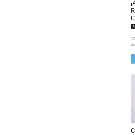
¡
R
C
A
Co
de
C