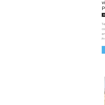
v
P
A
Te
co
en
Pr