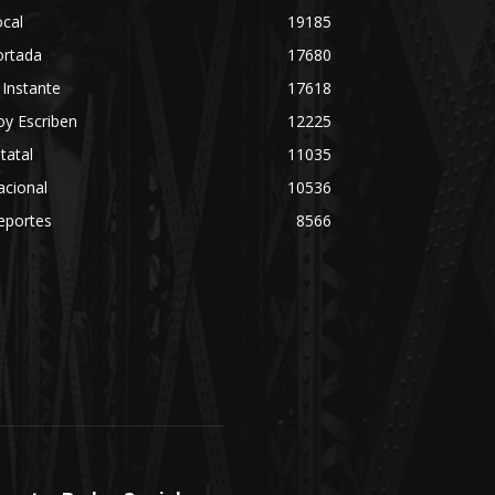
cal
19185
ortada
17680
 Instante
17618
y Escriben
12225
tatal
11035
acional
10536
eportes
8566