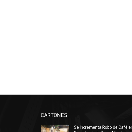
CARTONES
Se Incrementa Robo de Café e