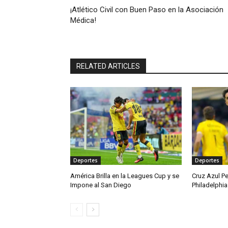
¡Atlético Civil con Buen Paso en la Asociación
Médica!
RELATED ARTICLES
Deportes
Deportes
América Brilla en la Leagues Cup y se
Cruz Azul P
Impone al San Diego
Philadelphia