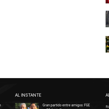
AL INSTANTE
A
n
Gran partido entre amigos: FGE
R