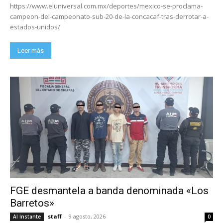
https://www.eluniversal.com.mx/deportes/mexico-se-proclama-
campeon-del-campeonato-sub-20-de-la-concacaf-tras-derrotar-a-
estados-unidos/
Leer más
FGE desmantela a banda denominada «Los
Barretos»
staff
-
9 agosto, 2026
Al Instante
0