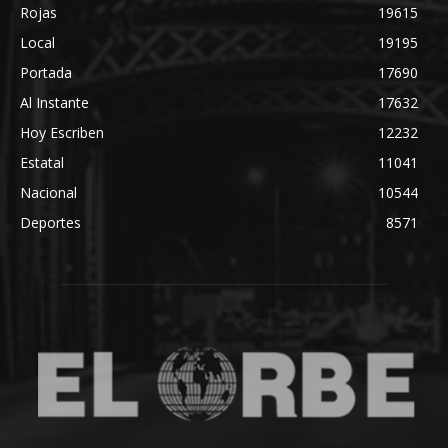
Rojas
19615
Local
19195
Portada
17690
Al Instante
17632
Hoy Escriben
12232
Estatal
11041
Nacional
10544
Deportes
8571