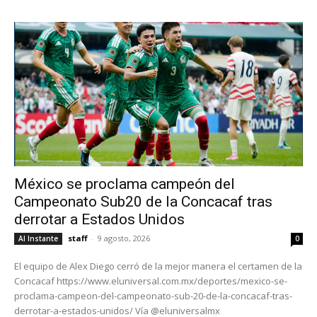
México se proclama campeón del
Campeonato Sub20 de la Concacaf tras
derrotar a Estados Unidos
staff
-
9 agosto, 2026
Al Instante
0
El equipo de Alex Diego cerró de la mejor manera el certamen de la
Concacaf https://www.eluniversal.com.mx/deportes/mexico-se-
proclama-campeon-del-campeonato-sub-20-de-la-concacaf-tras-
derrotar-a-estados-unidos/ Vía @eluniversalmx