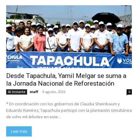
Desde Tapachula, Yamil Melgar se suma a
la Jornada Nacional de Reforestación
staff
-
9 agosto, 2026
Al Instante
0
* En coordinación con los gobiernos de Claudia Sheinbaum y
Eduardo Ramírez, Tapachula participó con la plantación simultánea
de ocho mil árboles en este...
Leer más