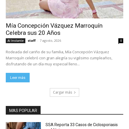
Mía Concepción Vázquez Marroquín
Celebra sus 20 Años
staff
-
7 agosto, 2026
Al Instante
0
Rodeada del cariño de su familia, Mía Concepción Vázquez
Marroquín celebró con gran alegría su vigésimo cumpleaños,
disfrutando de un día muy especial lleno...
Leer más
Cargar más
MAS POPULAR
SSA Reporta 33 Casos de Ciclosporiasis