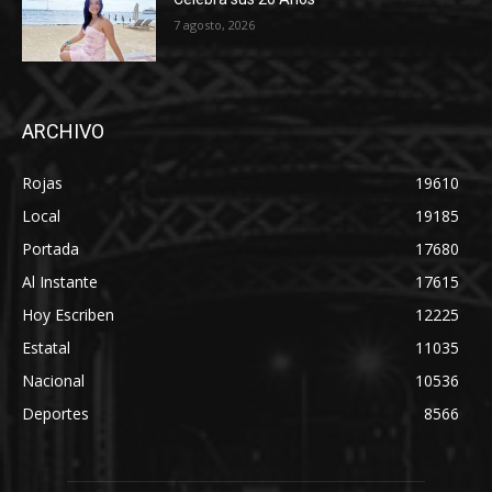
7 agosto, 2026
ARCHIVO
Rojas
19610
Local
19185
Portada
17680
Al Instante
17615
Hoy Escriben
12225
Estatal
11035
Nacional
10536
Deportes
8566