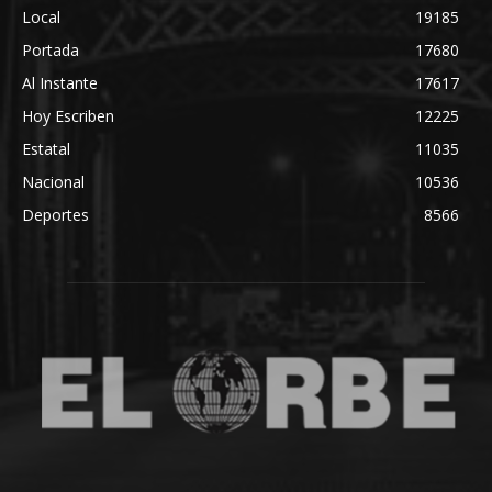
Local
19185
Portada
17680
Al Instante
17617
Hoy Escriben
12225
Estatal
11035
Nacional
10536
Deportes
8566