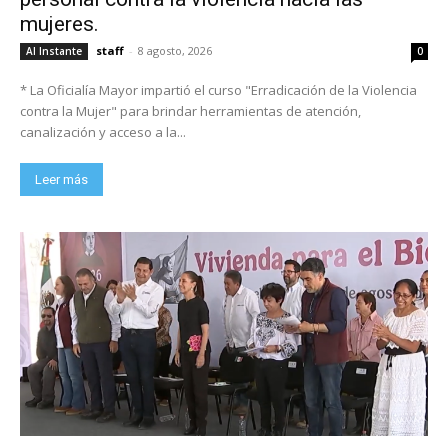
mujeres.
staff
-
8 agosto, 2026
Al Instante
0
* La Oficialía Mayor impartió el curso "Erradicación de la Violencia
contra la Mujer" para brindar herramientas de atención,
canalización y acceso a la...
Leer más