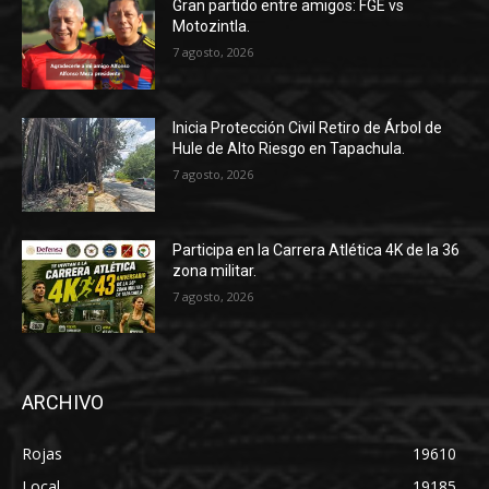
Gran partido entre amigos: FGE vs
Motozintla.
7 agosto, 2026
Inicia Protección Civil Retiro de Árbol de
Hule de Alto Riesgo en Tapachula.
7 agosto, 2026
Participa en la Carrera Atlética 4K de la 36
zona militar.
7 agosto, 2026
ARCHIVO
Rojas
19610
Local
19185