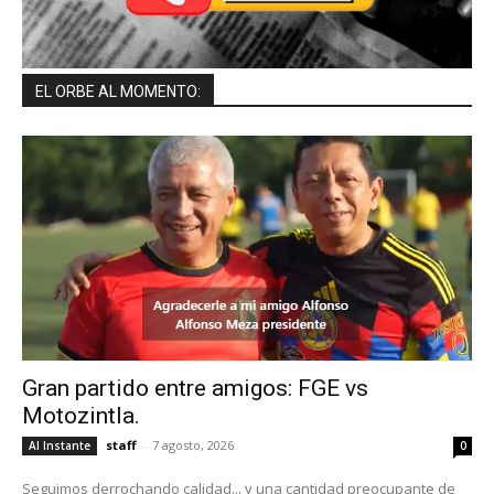
EL ORBE AL MOMENTO:
Gran partido entre amigos: FGE vs
Motozintla.
staff
-
7 agosto, 2026
Al Instante
0
Seguimos derrochando calidad... y una cantidad preocupante de