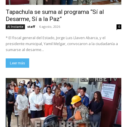
Tapachula se suma al programa “Sí al
Desarme, Sí a la Paz”
staff
-
6 agosto, 2026
Al Instante
0
* El fiscal general del Estado, Jorge Luis Llaven Abarca, y el
presidente municipal, Yamil Melgar, convocaron a la ciudadanía a
sumarse al desarme...
Leer más