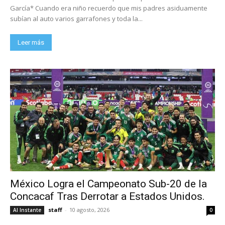
García* Cuando era niño recuerdo que mis padres asiduamente
subían al auto varios garrafones y toda la...
Leer más
México Logra el Campeonato Sub-20 de la
Concacaf Tras Derrotar a Estados Unidos.
staff
-
10 agosto, 2026
Al Instante
0