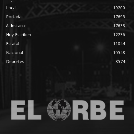
Local
19200
Portada
17695
Al Instante
17638
Hoy Escriben
12236
Estatal
11044
Nacional
10548
Deportes
8574