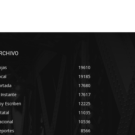
RCHIVO
ojas
19610
cal
19185
ortada
17680
 Instante
17617
y Escriben
12225
tatal
11035
acional
10536
eportes
8566