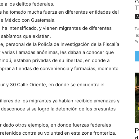
Á
 a los delitos federales.
T
 ha tomado mucha fuerza en diferentes entidades del
A
 de México con Guatemala.
e ha intensificado, y vienen migrantes de diferentes
Ta
la
 sabíamos que existían.
Pr
 personal de la Policía de Investigación de la Fiscalía
r varias llamadas anónimas, les daban a conocer que
hindú, estaban privadas de su libertad, en donde a
omprar a tiendas de conveniencia y farmacias, momento
ur y 30 Calle Oriente, en donde se encuentra el
iliares de los migrantes ya habían recibido amenazas y
 desconoce si se logró la detención de los presuntos
r dado otros ejemplos, en donde fuerzas federales
P
etenidos contra su voluntad en esta zona fronteriza.
d