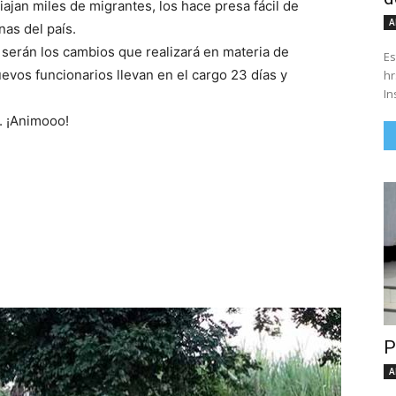
jan miles de migrantes, los hace presa fácil de
A
as del país.
s serán los cambios que realizará en materia de
Es
uevos funcionarios llevan en el cargo 23 días y
hrs. Se parte del 43 anivers
In
. ¡Animooo!
P
A