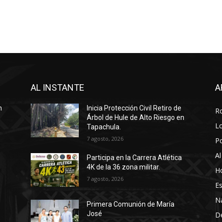
AL INSTANTE
A
n
Inicia Protección Civil Retiro de
R
Árbol de Hule de Alto Riesgo en
Lo
Tapachula.
7 agosto, 2026
P
Al
Participa en la Carrera Atlética
4K de la 36 zona militar.
Ho
7 agosto, 2026
Es
N
Primera Comunión de María
José
D