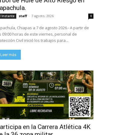
rbol de Hule de Alto Riesgo en
apachula.
staff
-
7 agosto, 2026
l Instante
0
pachula, Chiapas a 7 de agosto 2026.- A partir de
s 09:00 horas de este viernes, personal de
otección Civil inició los trabajos para...
Leer más
articipa en la Carrera Atlética 4K
e la 36 zona militar.