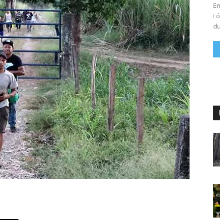
En
Fó
du