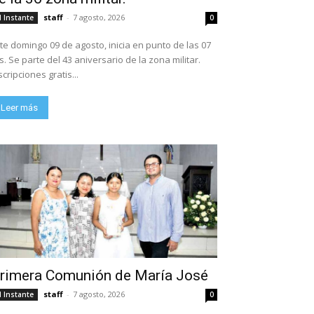
staff
-
7 agosto, 2026
l Instante
0
te domingo 09 de agosto, inicia en punto de las 07
ario de la zona militar.
scripciones gratis...
Leer más
rimera Comunión de María José
staff
-
7 agosto, 2026
l Instante
0