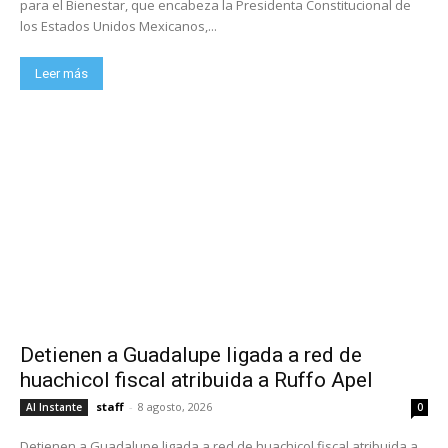
para el Bienestar, que encabeza la Presidenta Constitucional de
los Estados Unidos Mexicanos,...
Leer más
Detienen a Guadalupe ligada a red de
huachicol fiscal atribuida a Ruffo Apel
staff
-
8 agosto, 2026
Al Instante
0
Detienen a Guadalupe ligada a red de huachicol fiscal atribuida a