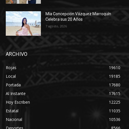
Mía Concepción Vázquez Marroquín
Celebra sus 20 Años
7 agosto, 2026
ARCHIVO
Rojas
19610
Local
19185
Portada
17680
Al Instante
17615
Hoy Escriben
12225
Estatal
11035
Nacional
10536
Deportes
8566