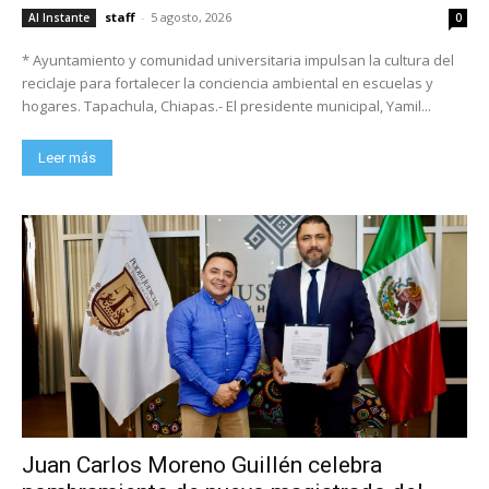
staff
-
5 agosto, 2026
Al Instante
0
* Ayuntamiento y comunidad universitaria impulsan la cultura del
reciclaje para fortalecer la conciencia ambiental en escuelas y
hogares. Tapachula, Chiapas.- El presidente municipal, Yamil...
Leer más
Juan Carlos Moreno Guillén celebra