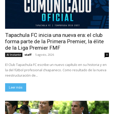
Tapachula FC inicia una nueva era: el club
forma parte de la Primera Premier, la élite
de la Liga Premier FMF
staff
-
5 agosto, 2026
Al Instante
0
El Club Tapachula FC escribe un nuevo capítulo en su historia y en
la del fútbol profesional chiapaneco. Como resultado de la nueva
reestructuración de...
Leer más