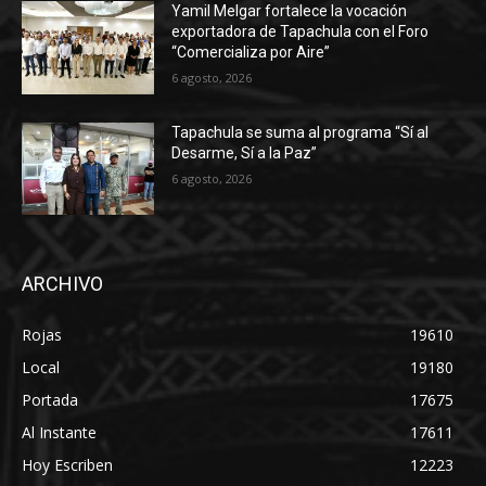
Yamil Melgar fortalece la vocación
exportadora de Tapachula con el Foro
“Comercializa por Aire”
6 agosto, 2026
Tapachula se suma al programa “Sí al
Desarme, Sí a la Paz”
6 agosto, 2026
ARCHIVO
Rojas
19610
Local
19180
Portada
17675
Al Instante
17611
Hoy Escriben
12223