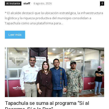
staff
-
6 agosto, 2026
Al Instante
0
* El alcalde destacó que la ubicación estratégica, la infraestructura
logística y la riqueza productiva del municipio consolidan a
Tapachula como una plataforma para...
Leer más
Tapachula se suma al programa “Sí al