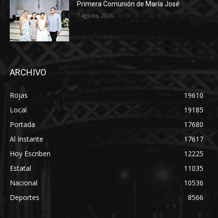
Primera Comunión de María José
7 agosto, 2026
ARCHIVO
Rojas
19610
Local
19185
Portada
17680
Al Instante
17617
Hoy Escriben
12225
Estatal
11035
Nacional
10536
Deportes
8566