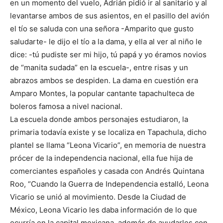
en un momento del vuelo, Adrián pidió ir al sanitario y al
levantarse ambos de sus asientos, en el pasillo del avión
el tío se saluda con una señora -Amparito que gusto
saludarte- le dijo el tío a la dama, y ella al ver al niño le
dice: -tú pudiste ser mi hijo, tú papá y yo éramos novios
de “manita sudada” en la escuela-, entre risas y un
abrazos ambos se despiden. La dama en cuestión era
Amparo Montes, la popular cantante tapachulteca de
boleros famosa a nivel nacional.
La escuela donde ambos personajes estudiaron, la
primaria todavía existe y se localiza en Tapachula, dicho
plantel se llama “Leona Vicario”, en memoria de nuestra
prócer de la independencia nacional, ella fue hija de
comerciantes españoles y casada con Andrés Quintana
Roo, “Cuando la Guerra de Independencia estalló, Leona
Vicario se unió al movimiento. Desde la Ciudad de
México, Leona Vicario les daba información de lo que
ocurría en la capital mexicana, además de ayudarles con