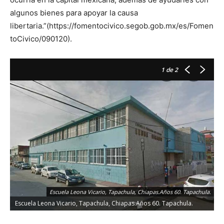
algunos bienes para apoyar la causa
libertaria.”(https://fomentocivico.segob.gob.mx/es/Fomen
toCivico/090120).
1
de 2
Escuela Leona Vicario, Tapachula, Chiapas.Años 60. Tapachula.
Escuela Leona Vicario, Tapachula, Chiapas.Años 60. Tapachula.
N