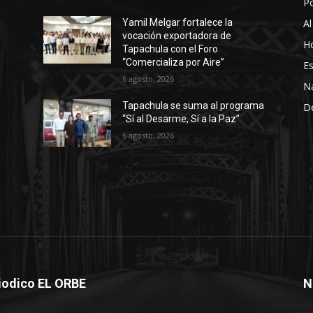
P
Al
Yamil Melgar fortalece la
vocación exportadora de
Ho
Tapachula con el Foro
“Comercializa por Aire”
Es
6 agosto, 2026
N
Tapachula se suma al programa
D
“Sí al Desarme, Sí a la Paz”
6 agosto, 2026
iodico EL ORBE
N