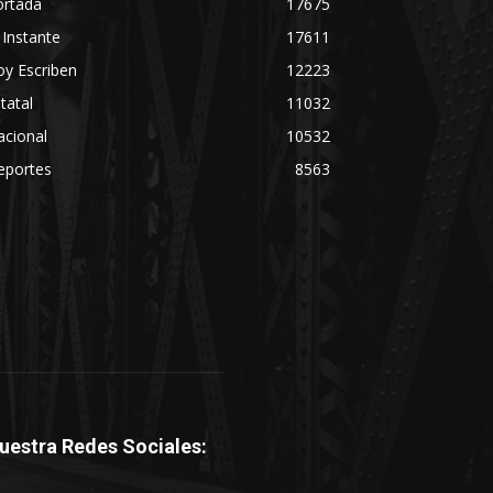
ortada
17675
 Instante
17611
y Escriben
12223
tatal
11032
acional
10532
eportes
8563
uestra Redes Sociales: