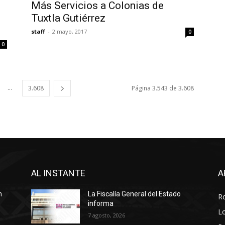
Más Servicios a Colonias de
Tuxtla Gutiérrez
staff
-
2 mayo, 2017
0
0
...
3.608
Página 3.543 de 3.608
AL INSTANTE
A
n
La Fiscalía General del Estado
R
informa
Lo
7 agosto, 2026