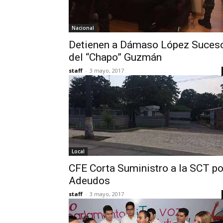
Nacional
Detienen a Dámaso López Suces
del “Chapo” Guzmán
staff
-
3 mayo, 2017
Local
CFE Corta Suministro a la SCT po
Adeudos
staff
-
3 mayo, 2017