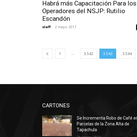
Habrá más Capacitación Para los
Operadores del NSJP: Rutilio
Escandón
staff
-
2 mayo, 2017
...
1
3.542
3.543
3.544
CARTONES
Se Incrementa Robo de Café e
Parcelas de la Zona Alta de
Tapachula
23 enero, 2024