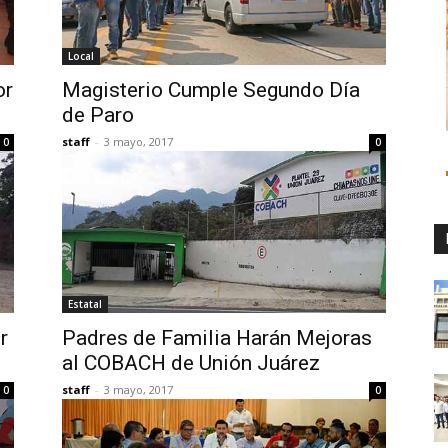
Local
or
Magisterio Cumple Segundo Día
de Paro
staff
-
3 mayo, 2017
0
0
Estatal
r
Padres de Familia Harán Mejoras
al COBACH de Unión Juárez
staff
-
3 mayo, 2017
0
0