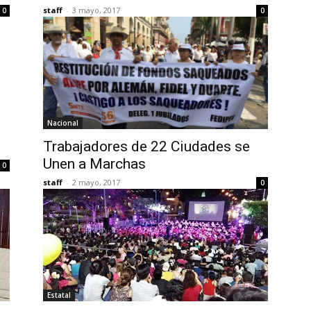
staff
-
3 mayo, 2017
0
0
Nacional
Trabajadores de 22 Ciudades se
Unen a Marchas
0
staff
-
2 mayo, 2017
0
Estatal