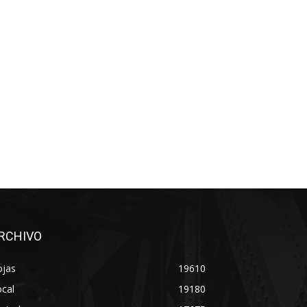
RCHIVO
ojas
19610
cal
19180