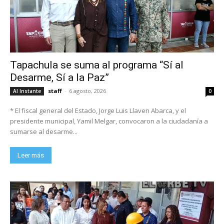
Tapachula se suma al programa “Sí al
Desarme, Sí a la Paz”
staff
-
6 agosto, 2026
Al Instante
0
* El fiscal general del Estado, Jorge Luis Llaven Abarca, y el
presidente municipal, Yamil Melgar, convocaron a la ciudadanía a
sumarse al desarme...
Leer más