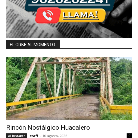
EL ORBE AL MOMENTO:
Rincón Nostálgico Huacalero
staff
-
10 agosto, 2026
Al Instante
0