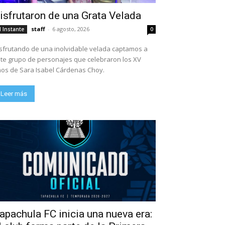
isfrutaron de una Grata Velada
staff
-
6 agosto, 2026
l Instante
0
sfrutando de una inolvidable velada captamos a
te grupo de personajes que celebraron los XV
os de Sara Isabel Cárdenas Choy.
Leer más
apachula FC inicia una nueva era: