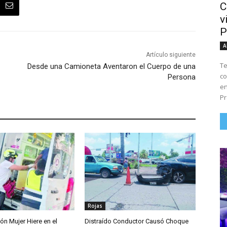
C
v
P
A
Artículo siguiente
Te
Desde una Camioneta Aventaron el Cuerpo de una
co
Persona
en
Pr
Rojas
ón Mujer Hiere en el
Distraído Conductor Causó Choque