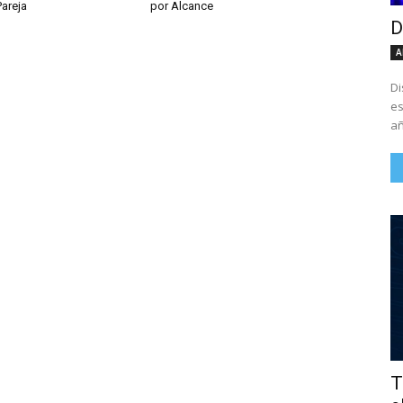
Pareja
por Alcance
D
A
Di
es
añ
T