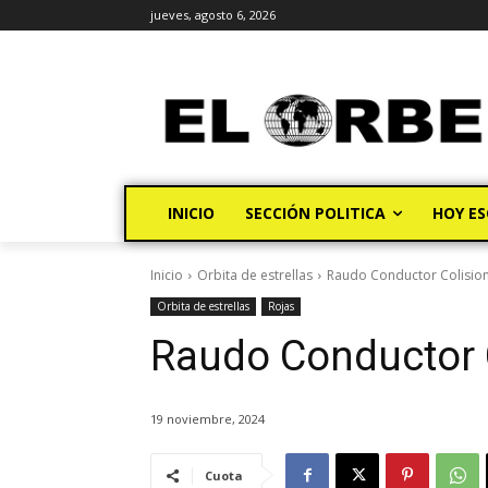
jueves, agosto 6, 2026
INICIO
SECCIÓN POLITICA
HOY ES
Inicio
Orbita de estrellas
Raudo Conductor Colisio
Orbita de estrellas
Rojas
Raudo Conductor 
19 noviembre, 2024
Cuota