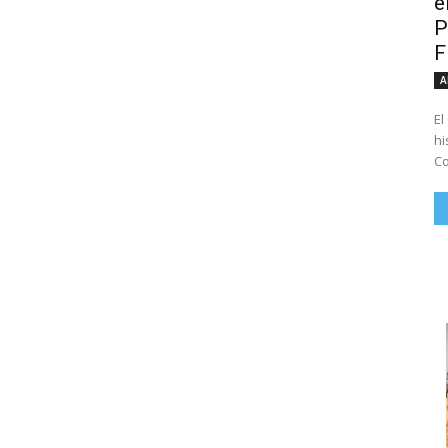
e
P
A
El
hi
Co