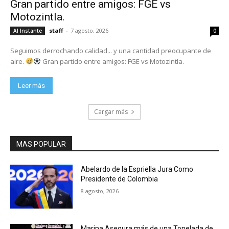
Gran partido entre amigos: FGE vs
Motozintla.
staff
-
7 agosto, 2026
Al Instante
0
Seguimos derrochando calidad... y una cantidad preocupante de
aire.
Gran partido entre amigos: FGE vs Motozintla.
Leer más
Cargar más
MAS POPULAR
Abelardo de la Espriella Jura Como
Presidente de Colombia
8 agosto, 2026
Marina Asegura más de una Tonelada de