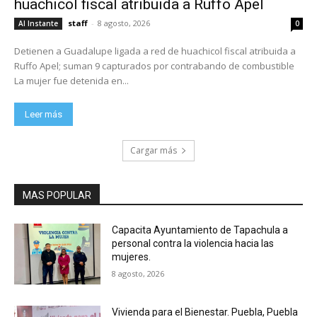
huachicol fiscal atribuida a Ruffo Apel
staff
-
8 agosto, 2026
Al Instante
0
Detienen a Guadalupe ligada a red de huachicol fiscal atribuida a
Ruffo Apel; suman 9 capturados por contrabando de combustible
La mujer fue detenida en...
Leer más
Cargar más
MAS POPULAR
Capacita Ayuntamiento de Tapachula a
personal contra la violencia hacia las
mujeres.
8 agosto, 2026
Vivienda para el Bienestar. Puebla, Puebla