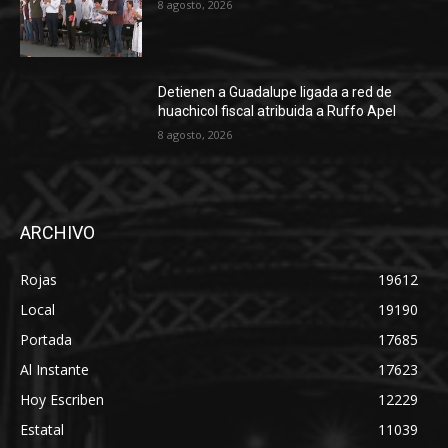
8 agosto, 2026
Detienen a Guadalupe ligada a red de
huachicol fiscal atribuida a Ruffo Apel
8 agosto, 2026
ARCHIVO
Rojas
19612
Local
19190
Portada
17685
Al Instante
17623
Hoy Escriben
12229
Estatal
11039