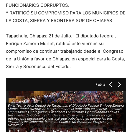
FUNCIONARIOS CORRUPTOS.
* RATIFICÓ SU COMPROMISO PARA LOS MUNICIPIOS DE
LA COSTA, SIERRA Y FRONTERA SUR DE CHIAPAS
Tapachula, Chiapas; 21 de Julio.- El diputado federal,
Enrique Zamora Morlet, ratificó este viernes su
compromiso de continuar trabajando desde el Congreso
de la Unión a favor de Chiapas, en especial para la Costa,
Sierra y Soconusco del Estado.
1
de 4
En el Teatro de la Ciudad de Tapachula, el Diputado Federal Enrique Zamora
En
Morlet, rindió cuentas de su gestión ante la población en general, Cámaras
Mo
Empresariales, Colegiados, Presidentes Municipales y funcionarios de los
Em
tres niveles de Gobierno, donde refrendó su compromiso en el cargo
tr
público que desempeña y destacó que trabajando en equipo las tres
pú
instancias de Gobierno, harán de Chiapas un Estado de Progreso y
in
Desarrollo.
De
En el Teatro de la Ciudad de Tapachula, el Diputado Federal Enrique
E