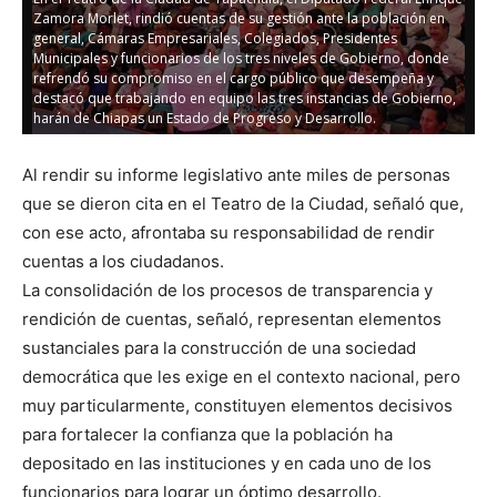
Zamora Morlet, rindió cuentas de su gestión ante la población en
Z
general, Cámaras Empresariales, Colegiados, Presidentes
g
Municipales y funcionarios de los tres niveles de Gobierno, donde
M
refrendó su compromiso en el cargo público que desempeña y
r
destacó que trabajando en equipo las tres instancias de Gobierno,
d
harán de Chiapas un Estado de Progreso y Desarrollo.
h
Al rendir su informe legislativo ante miles de personas
que se dieron cita en el Teatro de la Ciudad, señaló que,
con ese acto, afrontaba su responsabilidad de rendir
cuentas a los ciudadanos.
La consolidación de los procesos de transparencia y
rendición de cuentas, señaló, representan elementos
sustanciales para la construcción de una sociedad
democrática que les exige en el contexto nacional, pero
muy particularmente, constituyen elementos decisivos
para fortalecer la confianza que la población ha
depositado en las instituciones y en cada uno de los
funcionarios para lograr un óptimo desarrollo.