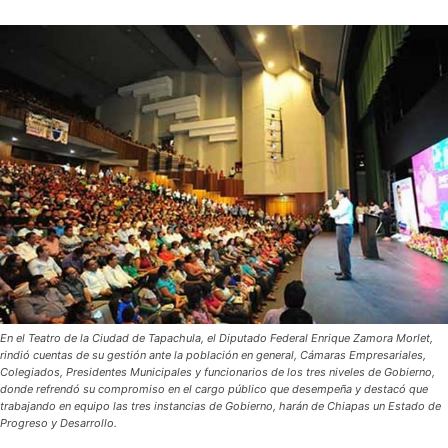
En el Teatro de la Ciudad de Tapachula, el Diputado Federal Enrique Zamora Morlet,
rindió cuentas de su gestión ante la población en general, Cámaras Empresariales,
Colegiados, Presidentes Municipales y funcionarios de los tres niveles de Gobierno,
donde refrendó su compromiso en el cargo público que desempeña y destacó que
trabajando en equipo las tres instancias de Gobierno, harán de Chiapas un Estado de
Progreso y Desarrollo.