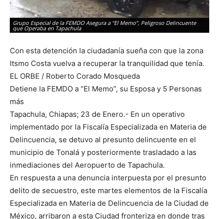
Gr
qu
G
Grupo Especial de la FEMDO Asegura a “El Memo”, Peligroso Delincuente
D
que Operaba en Tapachula
Con esta detención la ciudadanía sueña con que la zona
Itsmo Costa vuelva a recuperar la tranquilidad que tenía.
EL ORBE / Roberto Corado Mosqueda
Detiene la FEMDO a “El Memo”, su Esposa y 5 Personas
más
Tapachula, Chiapas; 23 de Enero.- En un operativo
implementado por la Fiscalía Especializada en Materia de
Delincuencia, se detuvo al presunto delincuente en el
municipio de Tonalá y posteriormente trasladado a las
inmediaciones del Aeropuerto de Tapachula.
En respuesta a una denuncia interpuesta por el presunto
delito de secuestro, este martes elementos de la Fiscalía
Especializada en Materia de Delincuencia de la Ciudad de
México, arribaron a esta Ciudad fronteriza en donde tras