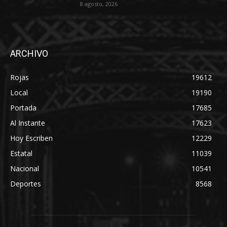
8 agosto, 2026
ARCHIVO
Rojas
19612
Local
19190
Portada
17685
Al Instante
17623
Hoy Escriben
12229
Estatal
11039
Nacional
10541
Deportes
8568