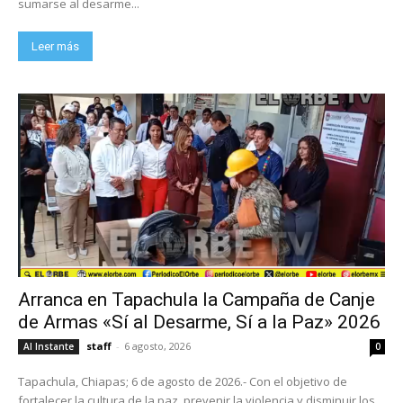
sumarse al desarme...
Leer más
Arranca en Tapachula la Campaña de Canje
de Armas «Sí al Desarme, Sí a la Paz» 2026
staff
-
6 agosto, 2026
Al Instante
0
Tapachula, Chiapas; 6 de agosto de 2026.- Con el objetivo de
fortalecer la cultura de la paz, prevenir la violencia y disminuir los