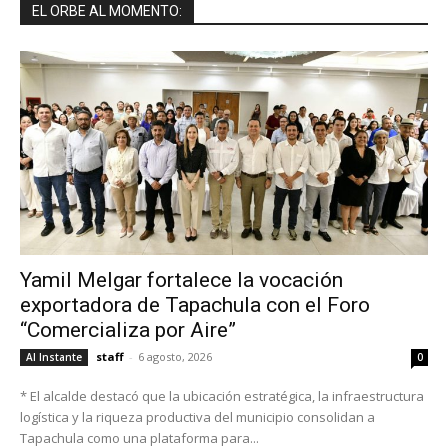
EL ORBE AL MOMENTO:
Yamil Melgar fortalece la vocación
exportadora de Tapachula con el Foro
“Comercializa por Aire”
staff
-
6 agosto, 2026
Al Instante
0
* El alcalde destacó que la ubicación estratégica, la infraestructura
logística y la riqueza productiva del municipio consolidan a
Tapachula como una plataforma para...