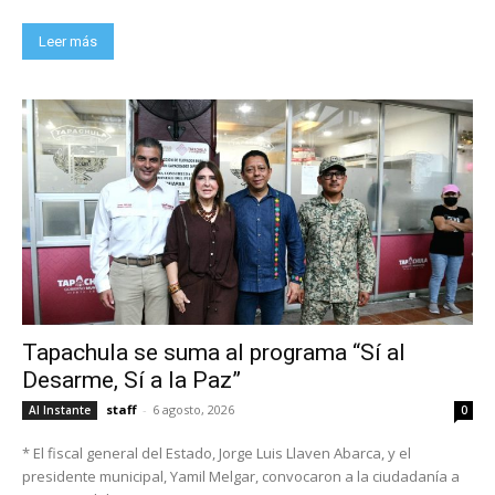
Leer más
Tapachula se suma al programa “Sí al
Desarme, Sí a la Paz”
staff
-
6 agosto, 2026
Al Instante
0
* El fiscal general del Estado, Jorge Luis Llaven Abarca, y el
presidente municipal, Yamil Melgar, convocaron a la ciudadanía a