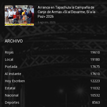
Arranca en Tapachula la Campaña de
Canje de Armas «Sí al Desarme, Sí a la
Paz» 2026
6 agosto, 2026
ARCHIVO
Rojas
19610
Local
19180
Portada
17675
Al Instante
17610
Hoy Escriben
12223
Estatal
11032
Nacional
10532
Deportes
8563