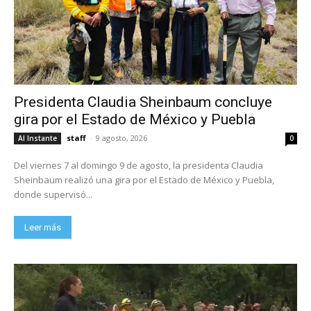
Presidenta Claudia Sheinbaum concluye
gira por el Estado de México y Puebla
staff
-
9 agosto, 2026
Al Instante
0
Del viernes 7 al domingo 9 de agosto, la presidenta Claudia
Sheinbaum realizó una gira por el Estado de México y Puebla,
donde supervisó...
Leer más